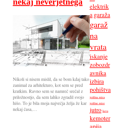
nekaj neverjetnega
elektrik
a
garaža
garaž
na
vrata
iskanje
zobozdr
avnika
Nikoli si nisem mislil, da se bom kdaj tako
izbira
zanimal za arhitekturo, kot sem se pred
pohištva
kratkim. Ravno sem se namreč srečal z
priložnostjo, da sem lahko zgradil svojo
jedilna miza
hišo. To je bila moja največja želja že kar
jedilne mize
jutro
nekaj časa,…
kava
kemoter
apija