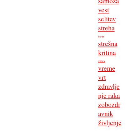
samoza
vest
selitev
streha
stres
strešna
kritina
videz
vreme
vrt
zdravlje
nje raka
zobozdr
avnik
življenje