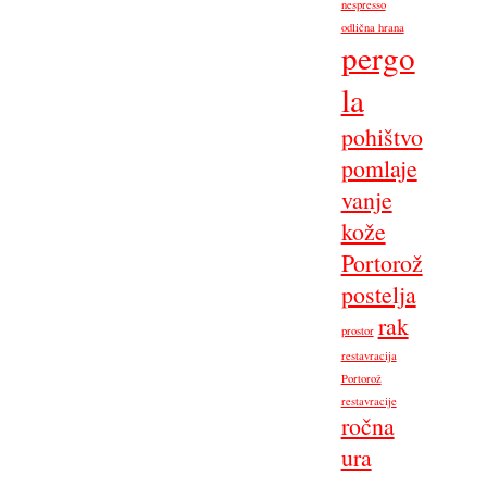
nespresso
odlična hrana
pergo
la
pohištvo
pomlaje
vanje
kože
Portorož
postelja
rak
prostor
restavracija
Portorož
restavracije
ročna
ura