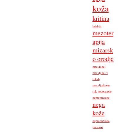
koža
kritina
kuhinja
mezoter
apija
mizarsk
o orodje
mravljinci
mravljinci v
rokah
mravljinčenje
rok
nedostopne
nepremičnine
nega
kože
nepremičnine
portorož