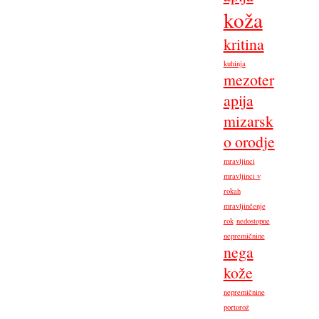
koža
kritina
kuhinja
mezoter
apija
mizarsk
o orodje
mravljinci
mravljinci v
rokah
mravljinčenje
rok
nedostopne
nepremičnine
nega
kože
nepremičnine
portorož