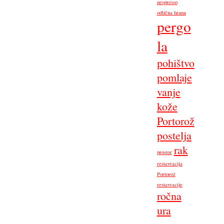
nespresso
odlična hrana
pergo
la
pohištvo
pomlaje
vanje
kože
Portorož
postelja
rak
prostor
restavracija
Portorož
restavracije
ročna
ura