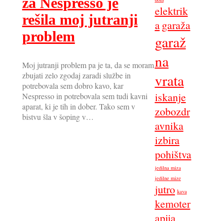
za Nespresso je
elektrik
rešila moj jutranji
a
garaža
problem
garaž
na
Moj jutranji problem pa je ta, da se moram
zbujati zelo zgodaj zaradi službe in
vrata
potrebovala sem dobro kavo, kar
iskanje
Nespresso in potrebovala sem tudi kavni
aparat, ki je tih in dober. Tako sem v
zobozdr
bistvu šla v šoping v…
avnika
izbira
pohištva
jedilna miza
jedilne mize
jutro
kava
kemoter
apija