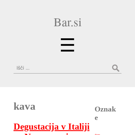
Bar.si
Menu
☰
Išči:
kava
Oznak
e
Degustacija v Italiji
dom