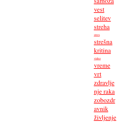
samoza
vest
selitev
streha
stres
strešna
kritina
videz
vreme
vrt
zdravlje
nje raka
zobozdr
avnik
življenje