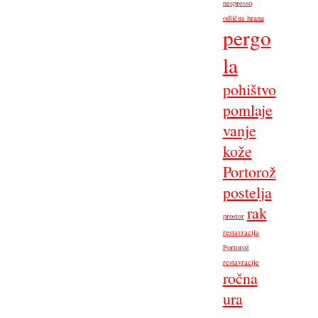
nespresso
odlična hrana
pergo
la
pohištvo
pomlaje
vanje
kože
Portorož
postelja
rak
prostor
restavracija
Portorož
restavracije
ročna
ura