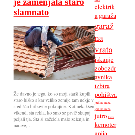
je zamenjala staro
elektrik
slamnato
a
garaža
garaž
na
vrata
iskanje
zobozdr
avnika
izbira
pohištva
Že davno je tega, ko so moji starši kupili
staro hiško s kar veliko zemlje tam nekje v
jedilna miza
središču hribovite pokrajine. Kot nekakšen
jedilne mize
vikend, sta rekla, ko smo se prvič skupaj
jutro
kava
peljali tja. Sta si zaželela malo zelenja in
kemoter
narave,…
apija