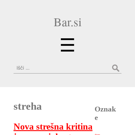
Bar.si
Menu
☰
Išči:
streha
Oznak
e
Nova strešna kritina
dom