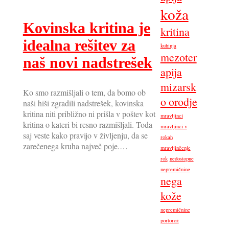
koža
Kovinska kritina je
kritina
idealna rešitev za
kuhinja
mezoter
naš novi nadstrešek
apija
mizarsk
Ko smo razmišljali o tem, da bomo ob
o orodje
naši hiši zgradili nadstrešek, kovinska
kritina niti približno ni prišla v poštev kot
mravljinci
kritina o kateri bi resno razmišljali. Toda
mravljinci v
saj veste kako pravijo v življenju, da se
rokah
zarečenega kruha največ poje.…
mravljinčenje
rok
nedostopne
nepremičnine
nega
kože
nepremičnine
portorož