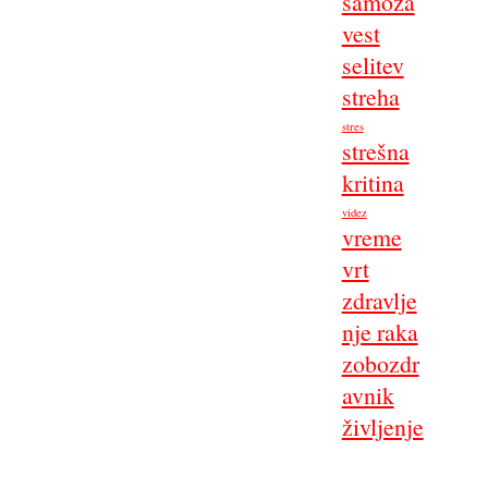
samoza
vest
selitev
streha
stres
strešna
kritina
videz
vreme
vrt
zdravlje
nje raka
zobozdr
avnik
življenje