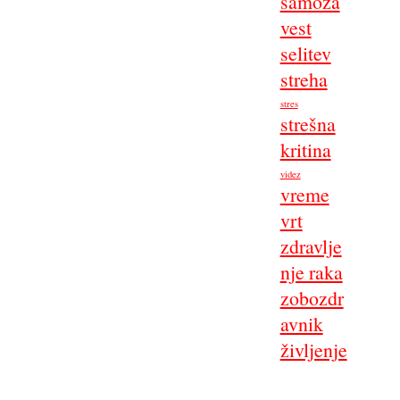
samoza
vest
selitev
streha
stres
strešna
kritina
videz
vreme
vrt
zdravlje
nje raka
zobozdr
avnik
življenje