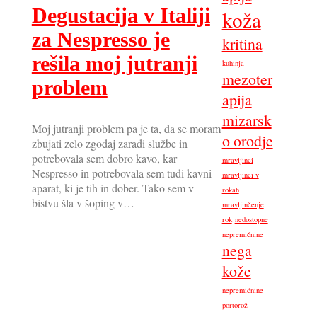
Degustacija v Italiji
koža
za Nespresso je
kritina
rešila moj jutranji
kuhinja
mezoter
problem
apija
mizarsk
Moj jutranji problem pa je ta, da se moram
o orodje
zbujati zelo zgodaj zaradi službe in
potrebovala sem dobro kavo, kar
mravljinci
Nespresso in potrebovala sem tudi kavni
mravljinci v
aparat, ki je tih in dober. Tako sem v
rokah
bistvu šla v šoping v…
mravljinčenje
rok
nedostopne
nepremičnine
nega
kože
nepremičnine
portorož