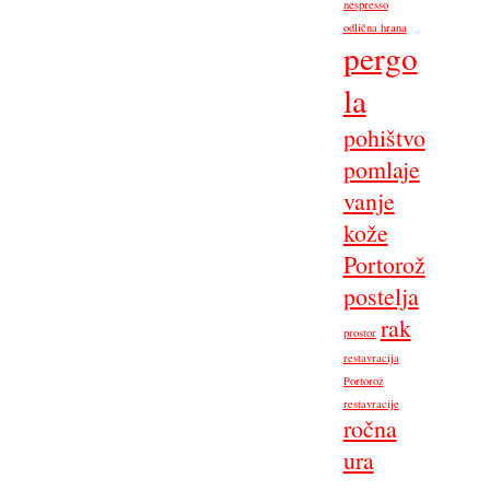
nespresso
odlična hrana
pergo
la
pohištvo
pomlaje
vanje
kože
Portorož
postelja
rak
prostor
restavracija
Portorož
restavracije
ročna
ura