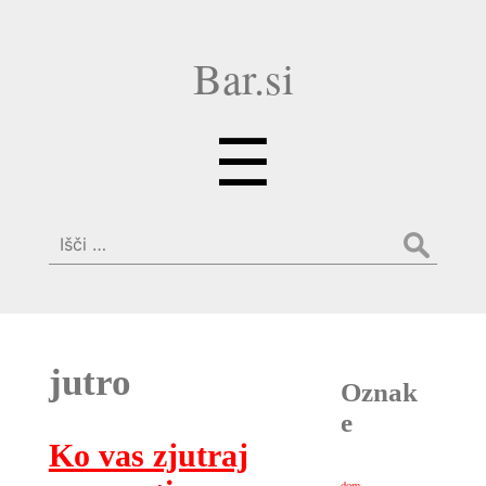
Bar.si
Menu
☰
Išči:
jutro
Oznak
e
Ko vas zjutraj
dom