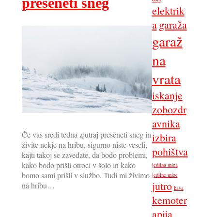
preseneti sneg
elektrik
a
garaža
garaž
na
vrata
iskanje
zobozdr
avnika
Če vas sredi tedna zjutraj preseneti sneg in
izbira
živite nekje na hribu, sigurno niste veseli,
pohištva
kajti takoj se zavedate, da bodo problemi,
kako bodo prišli otroci v šolo in kako
jedilna miza
bomo sami prišli v službo. Tudi mi živimo
jedilne mize
jutro
na hribu…
kava
kemoter
apija