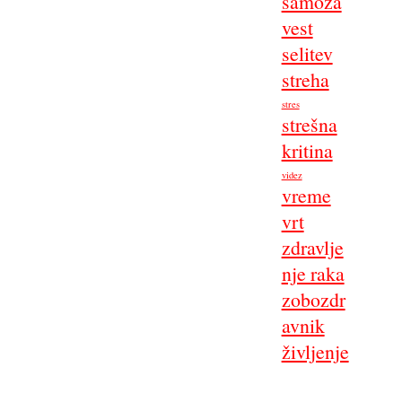
samoza
vest
selitev
streha
stres
strešna
kritina
videz
vreme
vrt
zdravlje
nje raka
zobozdr
avnik
življenje