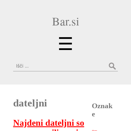
Bar.si
Menu
☰
Išči:
dateljni
Oznak
e
Najdeni dateljni so
dom