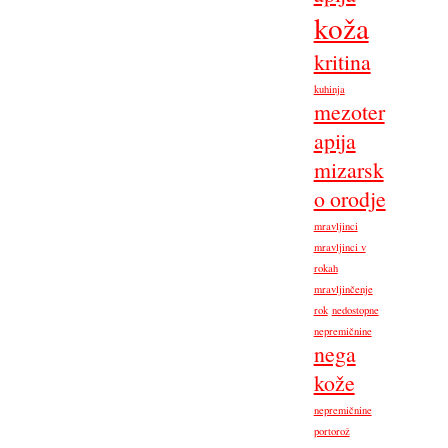
koža
kritina
kuhinja
mezoter
apija
mizarsk
o orodje
mravljinci
mravljinci v
rokah
mravljinčenje
rok
nedostopne
nepremičnine
nega
kože
nepremičnine
portorož