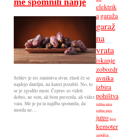
me spomnili nanje
elektrik
a
garaža
garaž
na
vrata
iskanje
zobozdr
avnika
Selitev je res zanimiva stvar, zlasti če se
najdejo dateljni, na kateri pozabiš. No, to
izbira
se je zgodilo meni. Čeprav so videti
pohištva
dobro, ne vem, ali bom preverila, ali videz
vara. Me je pa ta najdba spomnila, da
jedilna miza
morda ne…
jedilne mize
jutro
kava
kemoter
apija