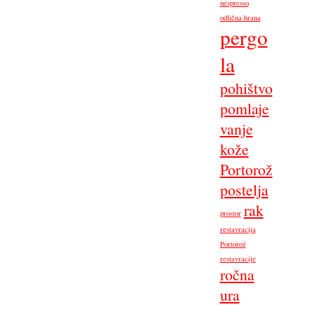
nespresso
odlična hrana
pergo
la
pohištvo
pomlaje
vanje
kože
Portorož
postelja
rak
prostor
restavracija
Portorož
restavracije
ročna
ura