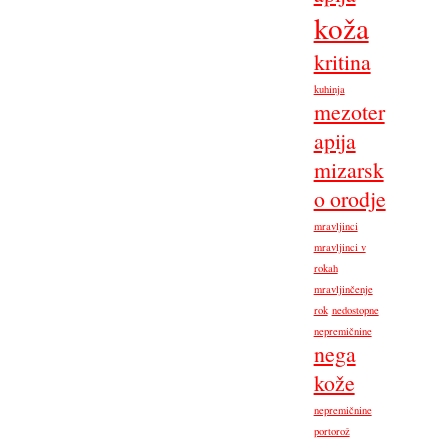
koža
kritina
kuhinja
mezoter
apija
mizarsk
o orodje
mravljinci
mravljinci v
rokah
mravljinčenje
rok
nedostopne
nepremičnine
nega
kože
nepremičnine
portorož