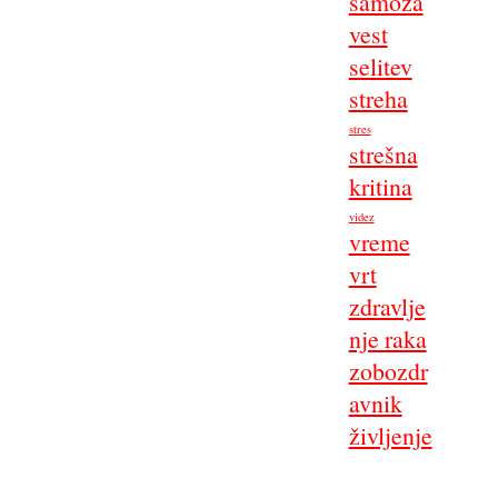
samoza
vest
selitev
streha
stres
strešna
kritina
videz
vreme
vrt
zdravlje
nje raka
zobozdr
avnik
življenje