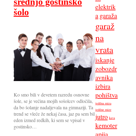
srednjo gostinsko
elektrik
šolo
a
garaža
garaž
na
vrata
iskanje
zobozdr
avnika
izbira
pohištva
Ko smo bili v devetem razredu osnovne
šole, se je večina mojih sošolcev odločila,
jedilna miza
da bo šolanje nadaljevala na gimnaziji. Ta
jedilne mize
trend se vleče že nekaj časa, jaz pa sem bil
jutro
kava
eden izmed redkih, ki sem se vpisal v
kemoter
gostinsko…
apija