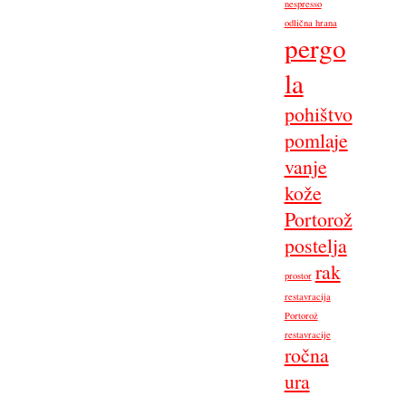
nespresso
odlična hrana
pergo
la
pohištvo
pomlaje
vanje
kože
Portorož
postelja
rak
prostor
restavracija
Portorož
restavracije
ročna
ura