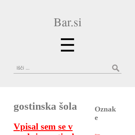
Bar.si
Menu
☰
Išči:
gostinska šola
Oznak
e
Vpisal sem se v
dom