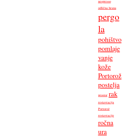
nespresso
odlična hrana
pergo
la
pohištvo
pomlaje
vanje
kože
Portorož
postelja
rak
prostor
restavracija
Portorož
restavracije
ročna
ura