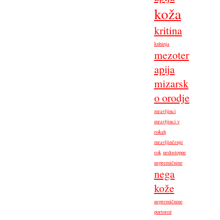
koža
kritina
kuhinja
mezoter
apija
mizarsk
o orodje
mravljinci
mravljinci v
rokah
mravljinčenje
rok
nedostopne
nepremičnine
nega
kože
nepremičnine
portorož