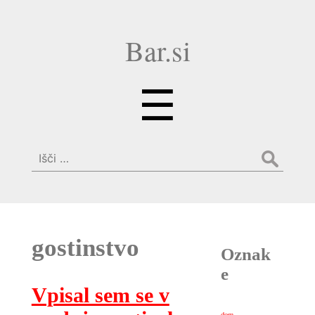
Bar.si
Menu
☰
Išči:
gostinstvo
Oznak
e
Vpisal sem se v
dom