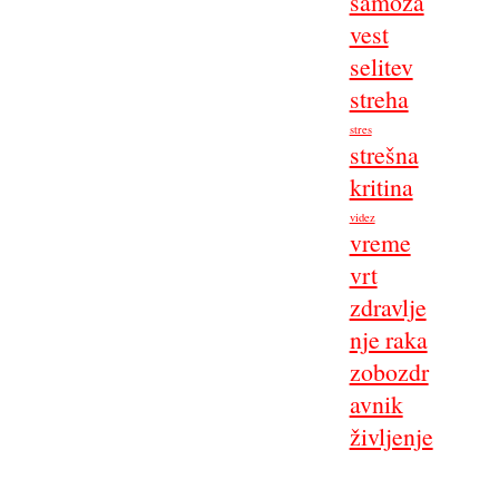
samoza
vest
selitev
streha
stres
strešna
kritina
videz
vreme
vrt
zdravlje
nje raka
zobozdr
avnik
življenje