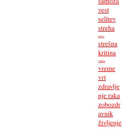
samoza
vest
selitev
streha
stres
strešna
kritina
videz
vreme
vrt
zdravlje
nje raka
zobozdr
avnik
življenje