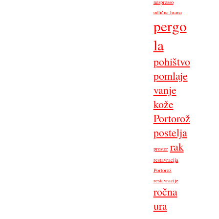
nespresso
odlična hrana
pergo
la
pohištvo
pomlaje
vanje
kože
Portorož
postelja
rak
prostor
restavracija
Portorož
restavracije
ročna
ura