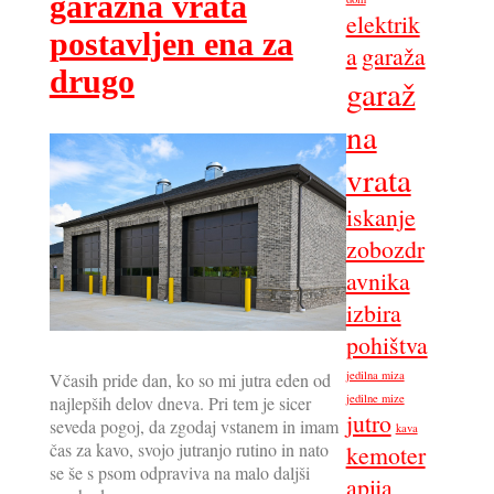
garažna vrata
elektrik
postavljen ena za
a
garaža
drugo
garaž
na
vrata
iskanje
zobozdr
avnika
izbira
pohištva
jedilna miza
Včasih pride dan, ko so mi jutra eden od
jedilne mize
najlepših delov dneva. Pri tem je sicer
jutro
seveda pogoj, da zgodaj vstanem in imam
kava
čas za kavo, svojo jutranjo rutino in nato
kemoter
se še s psom odpraviva na malo daljši
apija