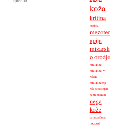
sprehod.…
koža
kritina
kuhinja
mezoter
apija
mizarsk
o orodje
mravljinci
mravljinci v
rokah
mravljinčenje
rok
nedostopne
nepremičnine
nega
kože
nepremičnine
portorož