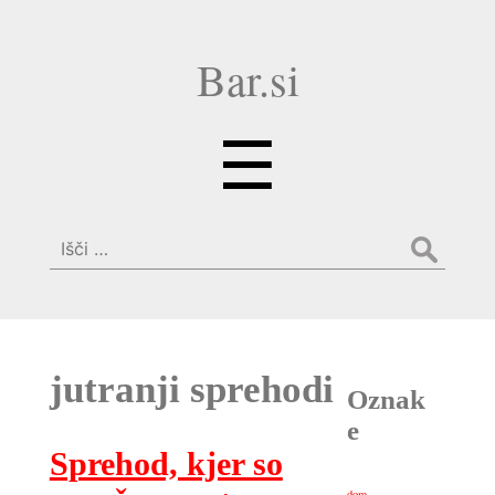
Bar.si
Menu
☰
Išči:
jutranji sprehodi
Oznak
e
Sprehod, kjer so
dom