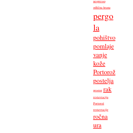
nespresso
odlična hrana
pergo
la
pohištvo
pomlaje
vanje
kože
Portorož
postelja
rak
prostor
restavracija
Portorož
restavracije
ročna
ura