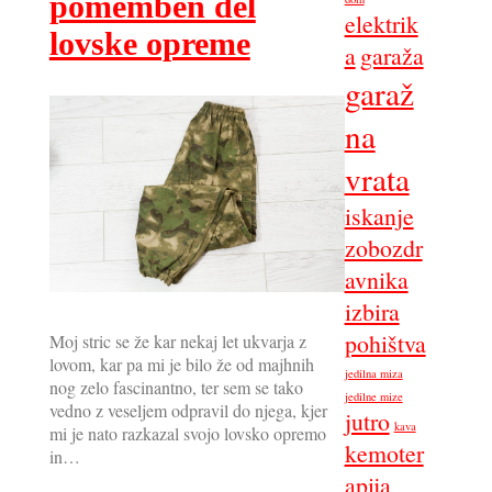
pomemben del
elektrik
lovske opreme
a
garaža
garaž
na
vrata
iskanje
zobozdr
avnika
izbira
pohištva
Moj stric se že kar nekaj let ukvarja z
lovom, kar pa mi je bilo že od majhnih
jedilna miza
nog zelo fascinantno, ter sem se tako
jedilne mize
vedno z veseljem odpravil do njega, kjer
jutro
kava
mi je nato razkazal svojo lovsko opremo
kemoter
in…
apija