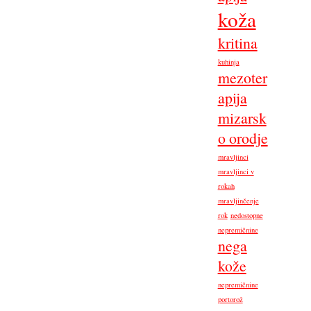
koža
kritina
kuhinja
mezoter
apija
mizarsk
o orodje
mravljinci
mravljinci v
rokah
mravljinčenje
rok
nedostopne
nepremičnine
nega
kože
nepremičnine
portorož