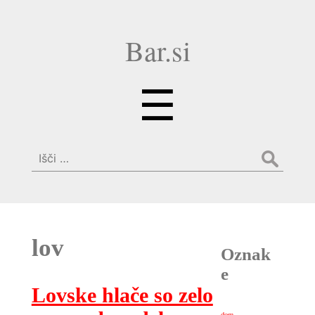
Bar.si
Menu
☰
Išči:
lov
Oznak
e
Lovske hlače so zelo
dom