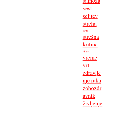
samoza
vest
selitev
streha
stres
strešna
kritina
videz
vreme
vrt
zdravlje
nje raka
zobozdr
avnik
življenje