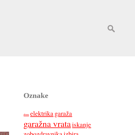
Išči:
Oznake
elektrika
garaža
dom
garažna vrata
iskanje
zobozdravnika
izbira