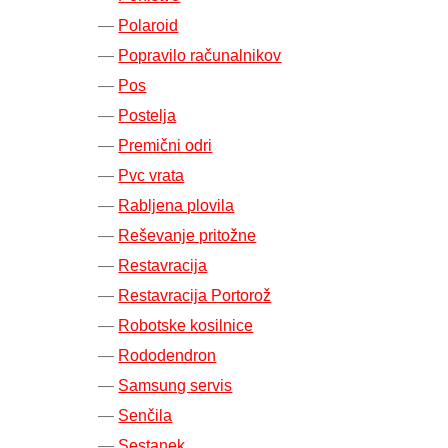
Polaroid
Popravilo računalnikov
Pos
Postelja
Premični odri
Pvc vrata
Rabljena plovila
Reševanje pritožne
Restavracija
Restavracija Portorož
Robotske kosilnice
Rododendron
Samsung servis
Senčila
Sestanek