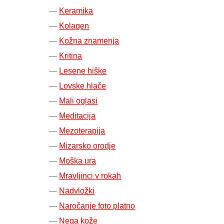
Keramika
Kolagen
Kožna znamenja
Kritina
Lesene hiške
Lovske hlače
Mali oglasi
Meditacija
Mezoterapija
Mizarsko orodje
Moška ura
Mravljinci v rokah
Nadvložki
Naročanje foto platno
Nega kože