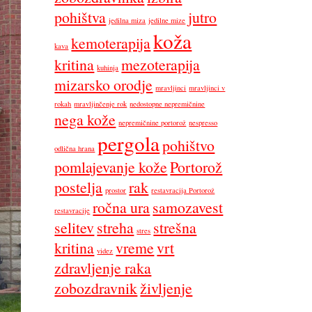
pohištva
jutro
jedilna miza
jedilne mize
koža
kemoterapija
kava
kritina
mezoterapija
kuhinja
mizarsko orodje
mravljinci
mravljinci v
rokah
mravljinčenje rok
nedostopne nepremičnine
nega kože
nepremičnine portorož
nespresso
pergola
pohištvo
odlična hrana
pomlajevanje kože
Portorož
postelja
rak
prostor
restavracija Portorož
ročna ura
samozavest
restavracije
selitev
streha
strešna
stres
kritina
vreme
vrt
videz
zdravljenje raka
zobozdravnik
življenje