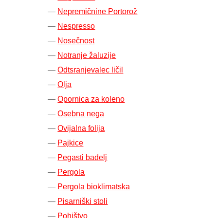
Nepremičnine Portorož
Nespresso
Nosečnost
Notranje žaluzije
Odtsranjevalec ličil
Olja
Opornica za koleno
Osebna nega
Ovijalna folija
Pajkice
Pegasti badelj
Pergola
Pergola bioklimatska
Pisarniški stoli
Pohištvo