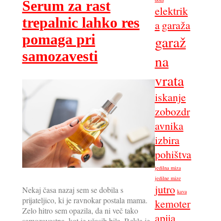
Serum za rast
elektrik
trepalnic lahko res
a
garaža
pomaga pri
garaž
samozavesti
na
vrata
iskanje
zobozdr
avnika
izbira
pohištva
jedilna miza
jedilne mize
jutro
Nekaj časa nazaj sem se dobila s
kava
prijateljico, ki je ravnokar postala mama.
kemoter
Zelo hitro sem opazila, da ni več tako
apija
samozavestna, kot je včasih bila. Rekla je,