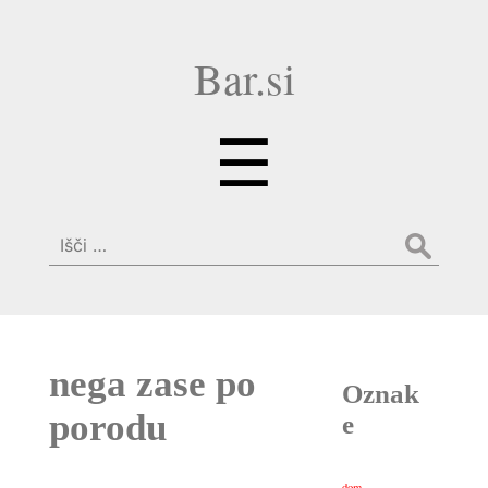
Bar.si
Menu
☰
Išči:
nega zase po
Oznak
porodu
e
dom