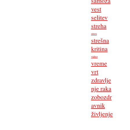
samoza
vest
selitev
streha
stres
strešna
kritina
videz
vreme
vrt
zdravlje
nje raka
zobozdr
avnik
življenje