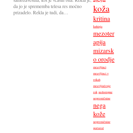
koža
da jo je sprememba telesa res močno
prizadelo. Rekla je tudi, da…
kritina
kuhinja
mezoter
apija
mizarsk
o orodje
mravljinci
mravljinci v
rokah
mravljinčenje
rok
nedostopne
nepremičnine
nega
kože
nepremičnine
portorož