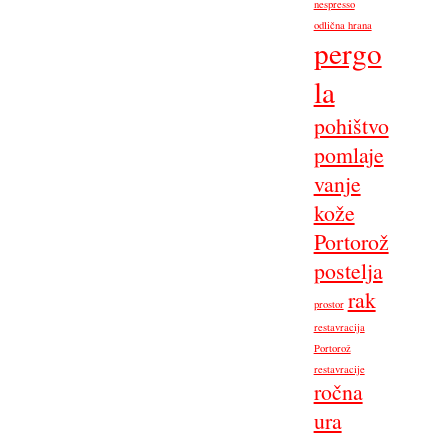
nespresso
odlična hrana
pergo
la
pohištvo
pomlaje
vanje
kože
Portorož
postelja
rak
prostor
restavracija
Portorož
restavracije
ročna
ura