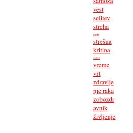
samoza
vest
selitev
streha
stres
strešna
kritina
videz
vreme
vrt
zdravlje
nje raka
zobozdr
avnik
življenje