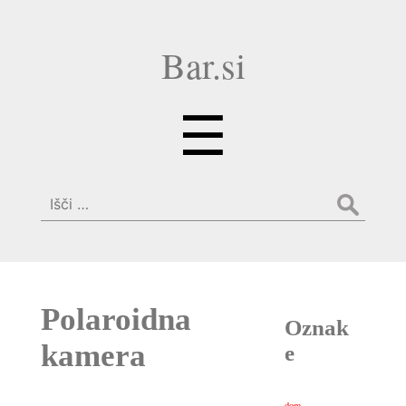
Bar.si
Menu
☰
Išči:
Polaroidna
Oznak
kamera
e
dom