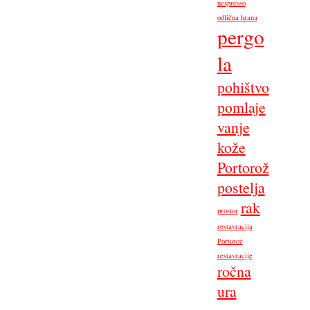
nespresso
odlična hrana
pergo
la
pohištvo
pomlaje
vanje
kože
Portorož
postelja
rak
prostor
restavracija
Portorož
restavracije
ročna
ura