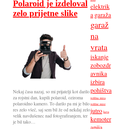
Polaroid je izdeloval
elektrik
zelo prijetne slike
a
garaža
garaž
na
vrata
iskanje
zobozdr
avnika
izbira
pohištva
Nekaj časa nazaj, so mi prijatelji kot darilo
za rojstni dan, kupili polaroid, oziroma
jedilna miza
polaroidno kamero. To darilo pa mi je bilo
jedilne mize
jutro
res zelo všeč, saj sem bil že od nekdaj zelo
kava
velik navdušenec nad fotografiranjem, ter
kemoter
je bil tako…
apija