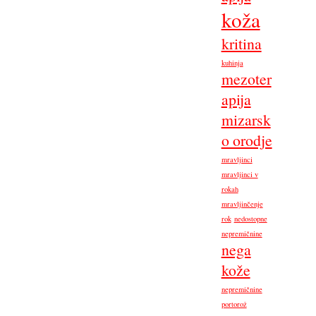
koža
kritina
kuhinja
mezoter
apija
mizarsk
o orodje
mravljinci
mravljinci v
rokah
mravljinčenje
rok
nedostopne
nepremičnine
nega
kože
nepremičnine
portorož