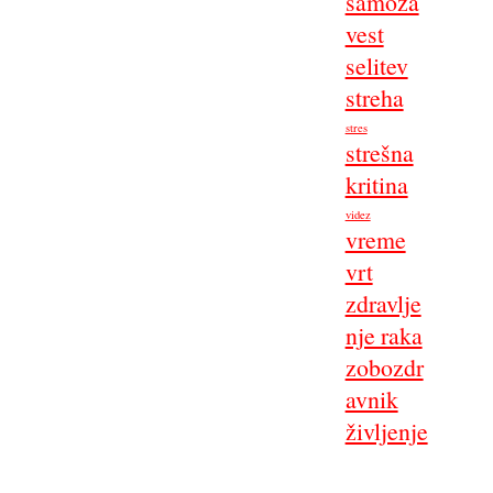
samoza
vest
selitev
streha
stres
strešna
kritina
videz
vreme
vrt
zdravlje
nje raka
zobozdr
avnik
življenje