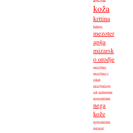
koža
kritina
kuhinja
mezoter
apija
mizarsk
o orodje
mravljinci
mravljinci v
rokah
mravljinčenje
rok
nedostopne
nepremičnine
nega
kože
nepremičnine
portorož