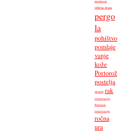
nespresso
odlična hrana
pergo
la
pohištvo
pomlaje
vanje
kože
Portorož
postelja
rak
prostor
restavracija
Portorož
restavracije
ročna
ura