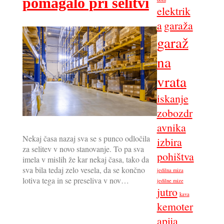
pomagalo pri selitvi
elektrik
a
garaža
garaž
na
vrata
iskanje
zobozdr
avnika
Nekaj časa nazaj sva se s punco odločila
izbira
za selitev v novo stanovanje. To pa sva
pohištva
imela v mislih že kar nekaj časa, tako da
sva bila tedaj zelo vesela, da se končno
jedilna miza
lotiva tega in se preseliva v nov…
jedilne mize
jutro
kava
kemoter
apija