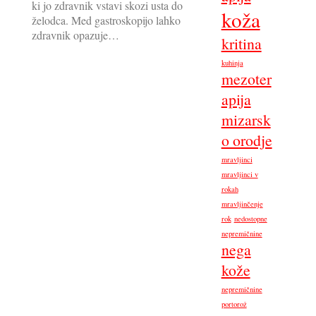
ki jo zdravnik vstavi skozi usta do
koža
želodca. Med gastroskopijo lahko
zdravnik opazuje…
kritina
kuhinja
mezoter
apija
mizarsk
o orodje
mravljinci
mravljinci v
rokah
mravljinčenje
rok
nedostopne
nepremičnine
nega
kože
nepremičnine
portorož