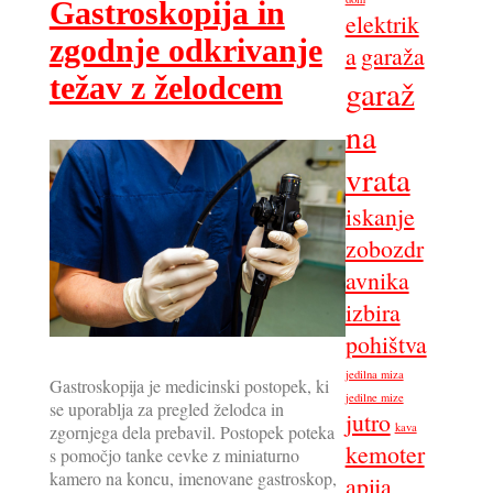
Gastroskopija in
elektrik
zgodnje odkrivanje
a
garaža
težav z želodcem
garaž
na
vrata
iskanje
zobozdr
avnika
izbira
pohištva
jedilna miza
Gastroskopija je medicinski postopek, ki
jedilne mize
se uporablja za pregled želodca in
jutro
kava
zgornjega dela prebavil. Postopek poteka
kemoter
s pomočjo tanke cevke z miniaturno
kamero na koncu, imenovane gastroskop,
apija