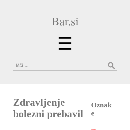
Bar.si
Menu
☰
Išči:
Zdravljenje
Oznak
bolezni prebavil
e
dom