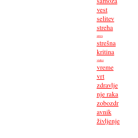
samoza
vest
selitev
streha
stres
strešna
kritina
videz
vreme
vrt
zdravlje
nje raka
zobozdr
avnik
življenje