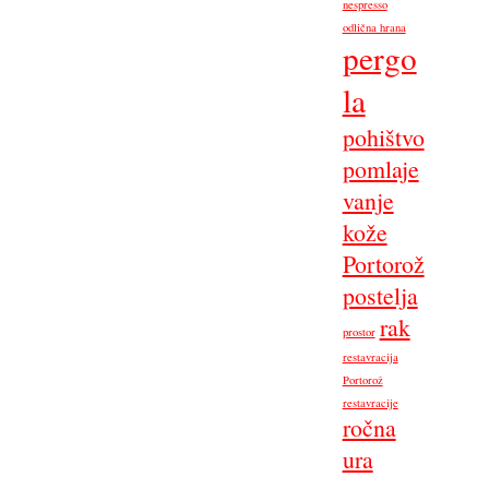
nespresso
odlična hrana
pergo
la
pohištvo
pomlaje
vanje
kože
Portorož
postelja
rak
prostor
restavracija
Portorož
restavracije
ročna
ura