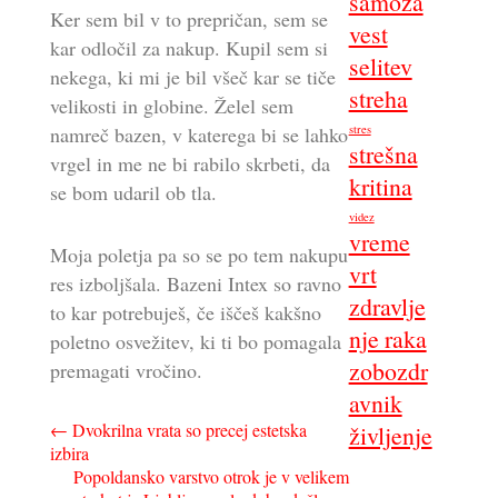
samoza
Ker sem bil v to prepričan, sem se
vest
kar odločil za nakup. Kupil sem si
selitev
nekega, ki mi je bil všeč kar se tiče
streha
velikosti in globine. Želel sem
stres
namreč bazen, v katerega bi se lahko
strešna
vrgel in me ne bi rabilo skrbeti, da
kritina
se bom udaril ob tla.
videz
vreme
Moja poletja pa so se po tem nakupu
vrt
res izboljšala. Bazeni Intex so ravno
zdravlje
to kar potrebuješ, če iščeš kakšno
nje raka
poletno osvežitev, ki ti bo pomagala
zobozdr
premagati vročino.
avnik
Navigacija
←
Dvokrilna vrata so precej estetska
življenje
izbira
prispevka
Popoldansko varstvo otrok je v velikem