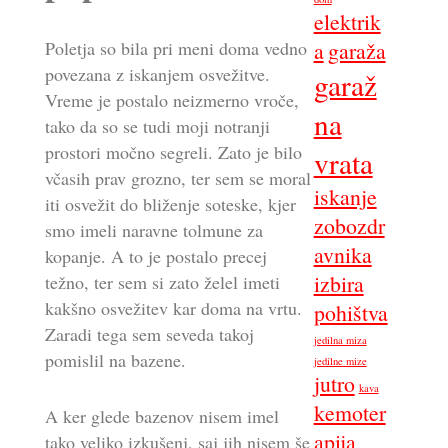
elektrik
a
garaža
Poletja so bila pri meni doma vedno
povezana z iskanjem osvežitve.
garaž
Vreme je postalo neizmerno vroče,
na
tako da so se tudi moji notranji
prostori močno segreli. Zato je bilo
vrata
včasih prav grozno, ter sem se moral
iskanje
iti osvežit do bliženje soteske, kjer
zobozdr
smo imeli naravne tolmune za
avnika
kopanje. A to je postalo precej
izbira
težno, ter sem si zato želel imeti
kakšno osvežitev kar doma na vrtu.
pohištva
Zaradi tega sem seveda takoj
jedilna miza
pomislil na bazene.
jedilne mize
jutro
kava
kemoter
A ker glede bazenov nisem imel
apija
tako veliko izkušenj, saj jih nisem še