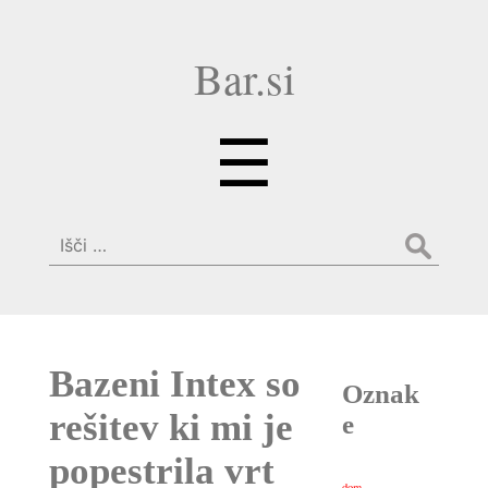
Bar.si
Menu
☰
Išči:
Bazeni Intex so
Oznak
rešitev ki mi je
e
popestrila vrt
dom