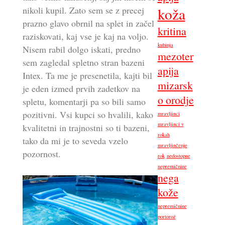
koža
nikoli kupil. Zato sem se z precej
prazno glavo obrnil na splet in začel
kritina
raziskovati, kaj vse je kaj na voljo.
kuhinja
Nisem rabil dolgo iskati, predno
mezoter
sem zagledal spletno stran bazeni
apija
Intex. Ta me je presenetila, kajti bil
mizarsk
je eden izmed prvih zadetkov na
o orodje
spletu, komentarji pa so bili samo
pozitivni. Vsi kupci so hvalili, kako
mravljinci
mravljinci v
kvalitetni in trajnostni so ti bazeni,
rokah
tako da mi je to seveda vzelo
mravljinčenje
pozornost.
rok
nedostopne
nepremičnine
nega
kože
nepremičnine
portorož