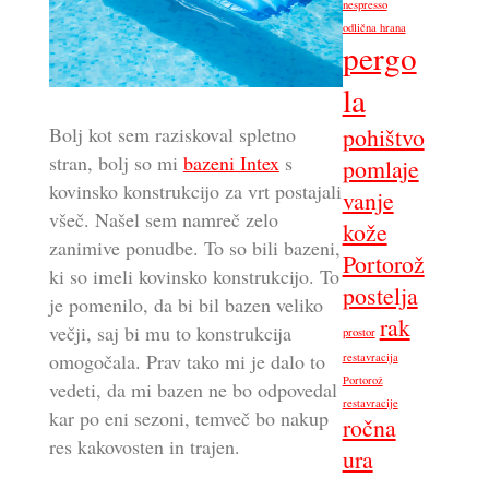
nespresso
odlična hrana
pergo
la
pohištvo
Bolj kot sem raziskoval spletno
stran, bolj so mi
bazeni Intex
s
pomlaje
kovinsko konstrukcijo za vrt postajali
vanje
všeč. Našel sem namreč zelo
kože
zanimive ponudbe. To so bili bazeni,
Portorož
ki so imeli kovinsko konstrukcijo. To
postelja
je pomenilo, da bi bil bazen veliko
rak
večji, saj bi mu to konstrukcija
prostor
omogočala. Prav tako mi je dalo to
restavracija
Portorož
vedeti, da mi bazen ne bo odpovedal
restavracije
kar po eni sezoni, temveč bo nakup
ročna
res kakovosten in trajen.
ura