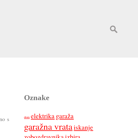
Išči:
Oznake
elektrika
garaža
dom
no s
garažna vrata
iskanje
zobozdravnika
izbira