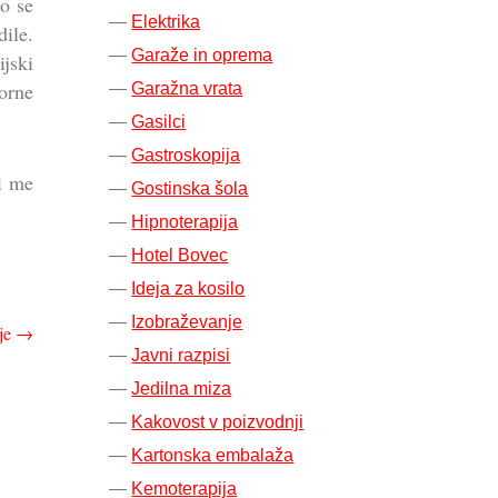
o se
Elektrika
dile.
Garaže in oprema
ijski
porne
Garažna vrata
Gasilci
Gastroskopija
di me
Gostinska šola
Hipnoterapija
Hotel Bovec
Ideja za kosilo
Izobraževanje
dje
→
Javni razpisi
Jedilna miza
Kakovost v poizvodnji
Kartonska embalaža
Kemoterapija