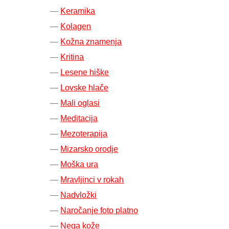
Keramika
Kolagen
Kožna znamenja
Kritina
Lesene hiške
Lovske hlače
Mali oglasi
Meditacija
Mezoterapija
Mizarsko orodje
Moška ura
Mravljinci v rokah
Nadvložki
Naročanje foto platno
Nega kože