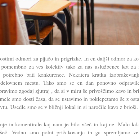
stimi odmori za pijačo in prigrizke. In en daljši odmor za ko
o pomembno za ves kolektiv tako za nas uslužbence kot za 
 potrebno bati konkurence. Nekatera kratka izobraževanj
a delovnem mestu. Tako smo se en dan ponovno odpravil
ravimo zgodaj zjutraj , da si v miru še privoščimo kavo in br
 Imele smo dosti časa, da se ustavimo in poklepetamo še z ost
tu. Usedle smo se v bližnji lokal in si naročile kavo z brioši.
je in komentirale kaj nam je bilo všeč in kaj ne. Malo kda
všeč. Vedno smo polni pričakovanja in ga spremljamo ze