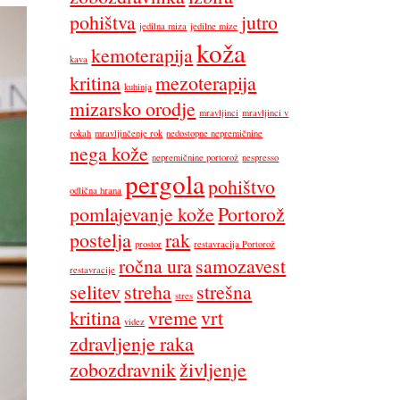
pohištva
jutro
jedilna miza
jedilne mize
koža
kemoterapija
kava
kritina
mezoterapija
kuhinja
mizarsko orodje
mravljinci
mravljinci v
rokah
mravljinčenje rok
nedostopne nepremičnine
nega kože
nepremičnine portorož
nespresso
pergola
pohištvo
odlična hrana
pomlajevanje kože
Portorož
postelja
rak
prostor
restavracija Portorož
ročna ura
samozavest
restavracije
selitev
streha
strešna
stres
kritina
vreme
vrt
videz
zdravljenje raka
zobozdravnik
življenje