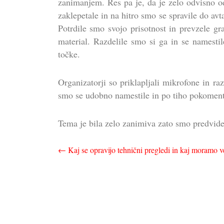
zanimanjem. Res pa je, da je zelo odvisno 
zaklepetale in na hitro smo se spravile do av
Potrdile smo svojo prisotnost in prevzele gr
material. Razdelile smo si ga in se namestil
točke.
Organizatorji so priklapljali mikrofone in ra
smo se udobno namestile in po tiho pokomenti
Tema je bila zelo zanimiva zato smo predvide
Navigacija
←
Kaj se opravijo tehnični pregledi in kaj moramo v
prispevka