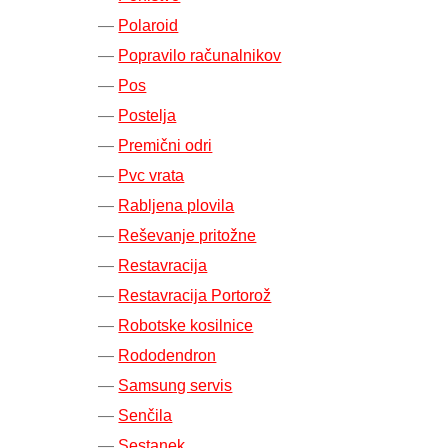
Polaroid
Popravilo računalnikov
Pos
Postelja
Premični odri
Pvc vrata
Rabljena plovila
Reševanje pritožne
Restavracija
Restavracija Portorož
Robotske kosilnice
Rododendron
Samsung servis
Senčila
Sestanek