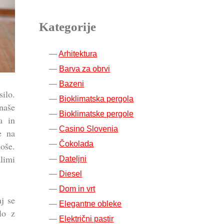
Kategorije
Arhitektura
Barva za obrvi
Bazeni
silo.
Bioklimatska pergola
naše
Bioklimatske pergole
a in
Casino Slovenia
e na
Čokolada
ioše.
alimi
Dateljni
Diesel
Dom in vrt
j se
Elegantne obleke
lo z
Električni pastir