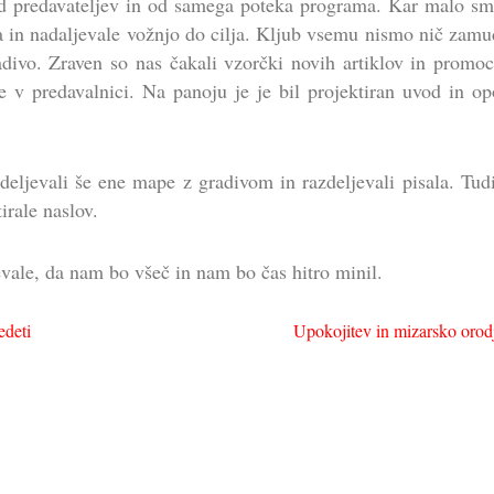
od predavateljev in od samega poteka programa. Kar malo sm
ta in nadaljevale vožnjo do cilja. Kljub vsemu nismo nič zamu
adivo. Zraven so nas čakali vzorčki novih artiklov in promoc
e v predavalnici. Na panoju je je bil projektiran uvod in o
zdeljevali še ene mape z gradivom in razdeljevali pisala. Tu
rale naslov.
vale, da nam bo všeč in nam bo čas hitro minil.
edeti
Upokojitev in mizarsko oro